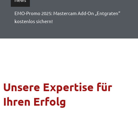
EMO-Promo 2025: Mastercam Add-On „Entgraten“
Information zur Preisanpassung der Mastercam
kostenlos sichern!
Softwarewartung ab 01.07.2026
Unsere Expertise für
Ihren Erfolg