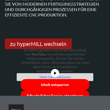
SIE VON MODERNEN FERTIGUNGSSTRATEGIEN
UND DURCHGÄNGIGEN PROZESSEN FÜR EINE
EFFIZIENTE CNC-PRODUKTION.
zu hyperMILL wechseln
Sie sehen gerade einen Platzhalterinhalt
von
YouTube
. Um auf den eigentlichen
Inhalt zuzugreifen, klicken Sie auf die
Schaltfläche unten. Bitte beachten Sie, dass
dabei Daten an Drittanbieter
weitergegeben werden.
Mehr Informationen
Inhalt entsperren
Erforderlichen Service akzeptieren
und Inhalte entsperren
News