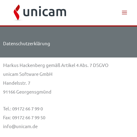
Inhalt
Zum
springen
Inhalt
springen
Datenschutzerklärung
Markus Hackenberg gemäß Artikel 4 Abs. 7 DSGVO
unicam Software GmbH
Handelsstr. 7
91166 Georgensgmünd
Tel.: 09172 66 7 99 0
Fax: 09172 66 7 99 50
info@unicam.de