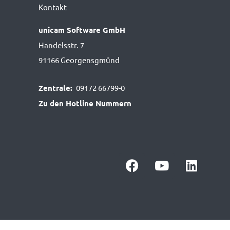
Kontakt
unicam Software GmbH
Handelsstr. 7
91166 Georgensgmünd
Zentrale:
09172 66799-0
Zu den Hotline Nummern
F
Y
L
a
o
i
c
u
n
e
t
k
b
u
e
o
b
d