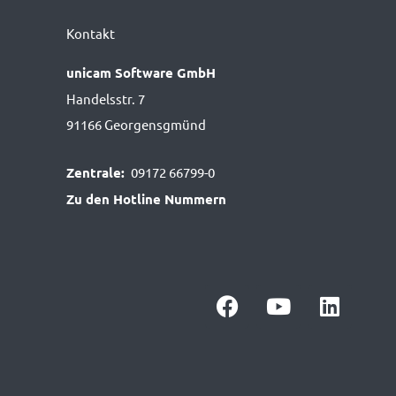
Kontakt
unicam Software GmbH
Handelsstr. 7
91166 Georgensgmünd
Zentrale:
09172 66799-0
Zu den Hotline Nummern
F
Y
L
a
o
i
c
u
n
e
t
k
b
u
e