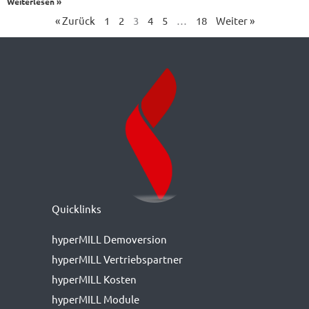
Weiterlesen »
« Zurück
1
2
3
4
5
…
18
Weiter »
Quicklinks
hyperMILL Demoversion
hyperMILL Vertriebspartner
hyperMILL Kosten
hyperMILL Module