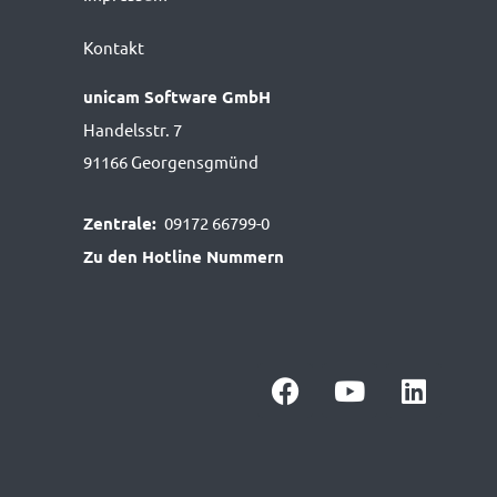
Kontakt
unicam Software GmbH
Handelsstr. 7
91166 Georgensgmünd
Zentrale:
09172 66799-0
Zu den Hotline Nummern
F
Y
L
a
o
i
c
u
n
e
t
k
b
u
e