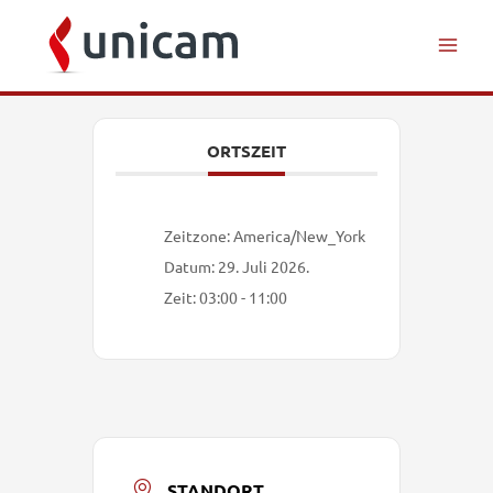
Inhalt
Zum
springen
Inhalt
springen
ORTSZEIT
Zeitzone:
America/New_York
Datum:
29. Juli 2026.
Zeit:
03:00 - 11:00
STANDORT