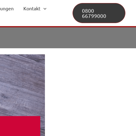
lungen
Kontakt
0800
66799000